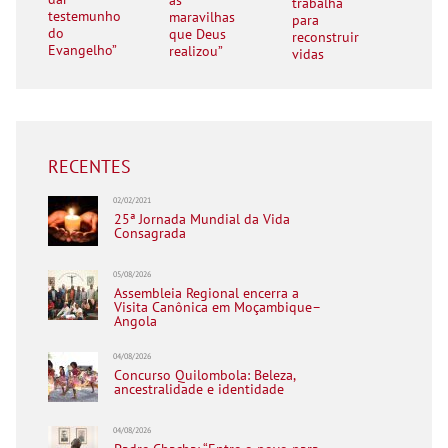
as
trabalha
testemunho
maravilhas
para
do
que Deus
reconstruir
Evangelho”
realizou”
vidas
RECENTES
02/02/2021
25ª Jornada Mundial da Vida
Consagrada
05/08/2026
Assembleia Regional encerra a
Visita Canônica em Moçambique–
Angola
04/08/2026
Concurso Quilombola: Beleza,
ancestralidade e identidade
04/08/2026