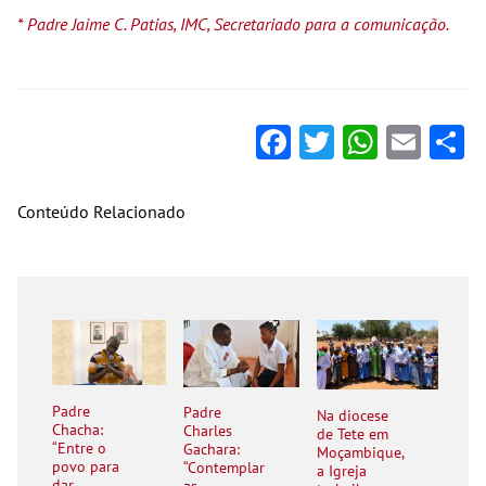
* Padre Jaime C. Patias, IMC, Secretariado para a comunicação.
Facebook
Twitter
Whats
Ema
S
Conteúdo Relacionado
Padre
Padre
Na diocese
Chacha:
Charles
de Tete em
“Entre o
Gachara:
Moçambique,
povo para
“Contemplar
a Igreja
dar