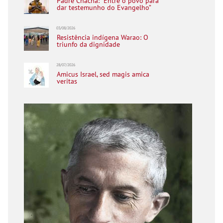
Padre Chacha: “Entre o povo para
dar testemunho do Evangelho”
03/08/2026
Resistência indígena Warao: O
triunfo da dignidade
28/07/2026
Amicus Israel, sed magis amica
veritas