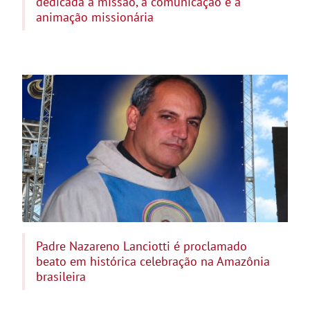
dedicada à missão, à comunicação e à
animação missionária
Padre Nazareno Lanciotti é proclamado
beato em histórica celebração na Amazônia
brasileira