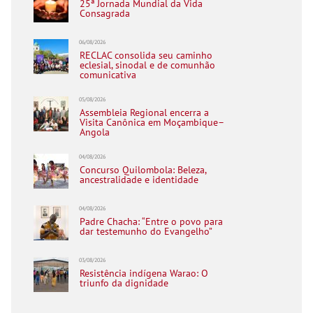
25ª Jornada Mundial da Vida
Consagrada
06/08/2026
RECLAC consolida seu caminho
eclesial, sinodal e de comunhão
comunicativa
05/08/2026
Assembleia Regional encerra a
Visita Canônica em Moçambique–
Angola
04/08/2026
Concurso Quilombola: Beleza,
ancestralidade e identidade
04/08/2026
Padre Chacha: “Entre o povo para
dar testemunho do Evangelho”
03/08/2026
Resistência indígena Warao: O
triunfo da dignidade