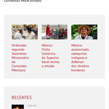
Conteúdo Relacionado
Ordenado
México:
México:
segundo
Visita
assassinado
Sacerdote
Canônica
catequista
Missionário
do Superior
indígena e
da
Geral anima
defensor
Consolata
a missão
dos direitos
Mexicano
humanos
RECENTES
02/02/2021